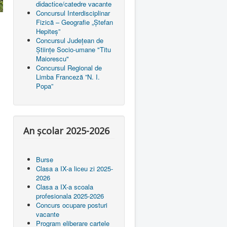
didactice/catedre vacante
Concursul Interdisciplinar
Fizică – Geografie „Ștefan
Hepiteș”
Concursul Județean de
Științe Socio-umane "Titu
Maiorescu"
Concursul Regional de
Limba Franceză ”N. I.
Popa”
An școlar 2025-2026
Burse
Clasa a IX-a liceu zi 2025-
2026
Clasa a IX-a scoala
profesionala 2025-2026
Concurs ocupare posturi
vacante
Program eliberare cartele