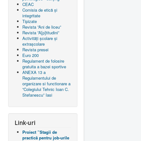
CEAC
Comisia de etică și
integritate
Tipizate
Revista ”Ani de liceu”
Revista ”A[p]titudini”
Activități școlare și
extrașcolare
Revista presei
Euro 200
Regulament de folosire
gratuita a bazei sportive
ANEXA 13 a
Regulamentului de
organizare si functionare a
”Colegiului Tehnic Ioan C.
Stefanescu” Iasi
Link-uri
Proiect ”Stagii de
practică pentru job-urile