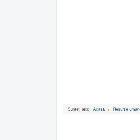
Sunteți aici:
Acasă
Resurse uman