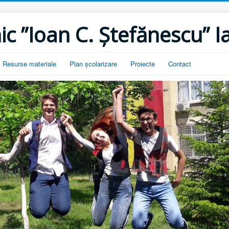
ic ”Ioan C. Ștefănescu” Ia
Resurse materiale
Plan școlarizare
Proiecte
Contact