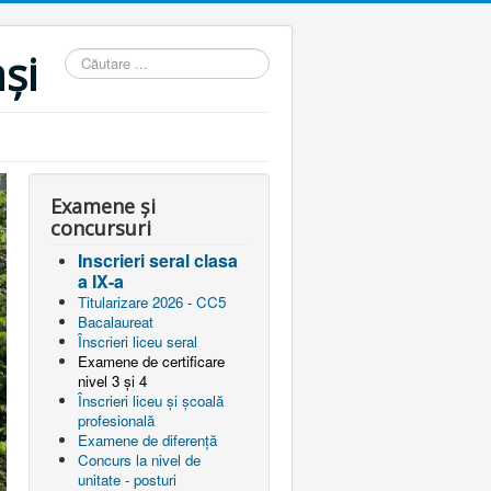
și
Căutare
...
Examene și
concursuri
Inscrieri seral clasa
a IX-a
Titularizare 2026 - CC5
Bacalaureat
Înscrieri liceu seral
Examene de certificare
nivel 3 și 4
Înscrieri liceu și școală
profesională
Examene de diferență
Concurs la nivel de
unitate - posturi