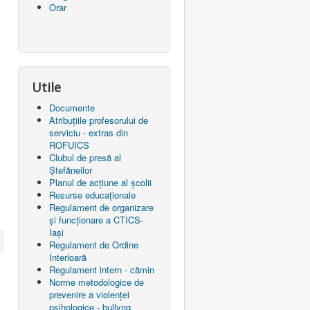
Orar
Utile
Documente
Atribuțiile profesorului de
serviciu - extras din
ROFUICS
Clubul de presă al
Ștefăneilor
Planul de acțiune al școlii
Resurse educaționale
Regulament de organizare
și funcționare a CTICS-
Iași
Regulament de Ordine
Interioară
Regulament intern - cămin
Norme metodologice de
prevenire a violenței
psihologice - bullyng