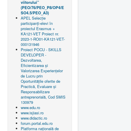
viitorului”
(PEO/76/PEO_P8/OP4/E
SO4.5/PEO_A3)
APEL Selecție
participanți-elevi în
proiectul Erasmus +
KA121-VET Proiect nr.
2023-1-RO01-KA121-VET-
000131946
Proiect POCU - SKILLS
DEVELOPER -
Dezvoltarea,
Eficientizarea și
Valorizarea Experiențelor
de Lucru prin
Oportunitățile oferite de
Practică, Evaluare și
Responsabilizare
antreprenorială, Cod SMIS
130979
www.edu.ro
www.isjiasi.ro
www.didactic.ro
forum.portal.edu.ro
Platforma națională de