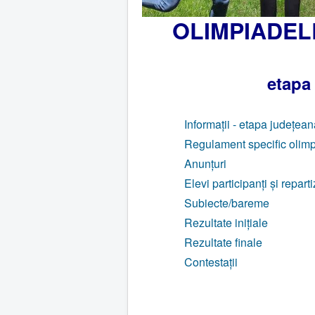
OLIMPIADEL
etapa
Informații - etapa județean
Regulament specific olimpi
Anunțuri
Elevi participanți și repar
Subiecte/bareme
Rezultate inițiale
Rezultate finale
Contestații