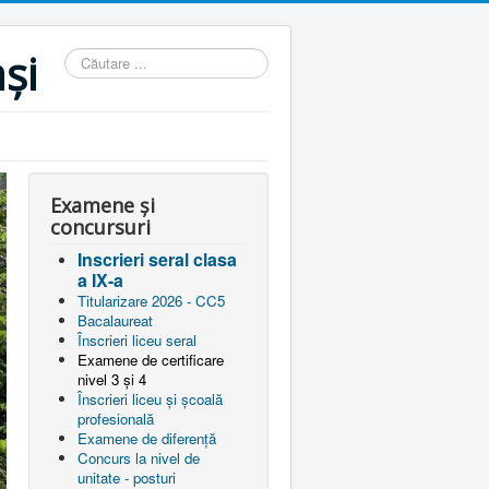
și
Căutare
...
Examene și
concursuri
Inscrieri seral clasa
a IX-a
Titularizare 2026 - CC5
Bacalaureat
Înscrieri liceu seral
Examene de certificare
nivel 3 și 4
Înscrieri liceu și școală
profesională
Examene de diferență
Concurs la nivel de
unitate - posturi