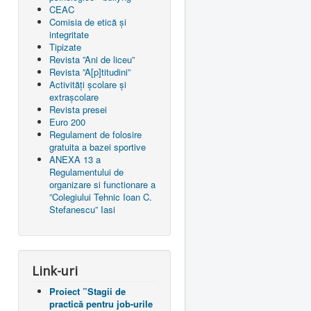
CEAC
Comisia de etică și
integritate
Tipizate
Revista ”Ani de liceu”
Revista ”A[p]titudini”
Activități școlare și
extrașcolare
Revista presei
Euro 200
Regulament de folosire
gratuita a bazei sportive
ANEXA 13 a
Regulamentului de
organizare si functionare a
”Colegiului Tehnic Ioan C.
Stefanescu” Iasi
Link-uri
Proiect ”Stagii de
practică pentru job-urile