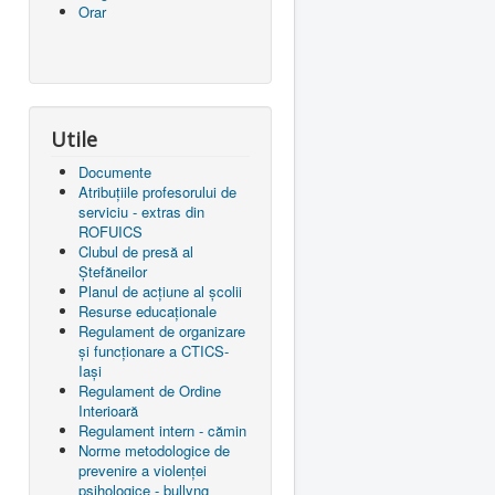
Orar
Utile
Documente
Atribuțiile profesorului de
serviciu - extras din
ROFUICS
Clubul de presă al
Ștefăneilor
Planul de acțiune al școlii
Resurse educaționale
Regulament de organizare
și funcționare a CTICS-
Iași
Regulament de Ordine
Interioară
Regulament intern - cămin
Norme metodologice de
prevenire a violenței
psihologice - bullyng