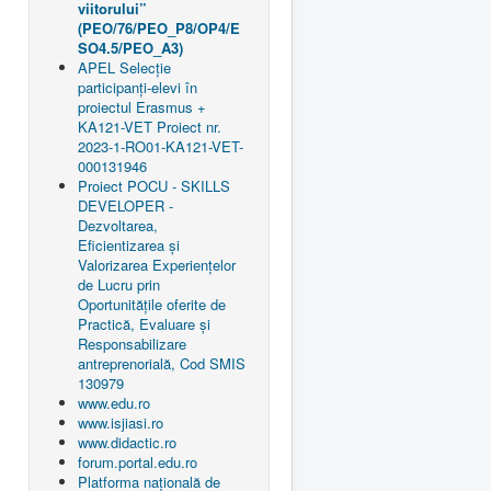
viitorului”
(PEO/76/PEO_P8/OP4/E
SO4.5/PEO_A3)
APEL Selecție
participanți-elevi în
proiectul Erasmus +
KA121-VET Proiect nr.
2023-1-RO01-KA121-VET-
000131946
Proiect POCU - SKILLS
DEVELOPER -
Dezvoltarea,
Eficientizarea și
Valorizarea Experiențelor
de Lucru prin
Oportunitățile oferite de
Practică, Evaluare și
Responsabilizare
antreprenorială, Cod SMIS
130979
www.edu.ro
www.isjiasi.ro
www.didactic.ro
forum.portal.edu.ro
Platforma națională de