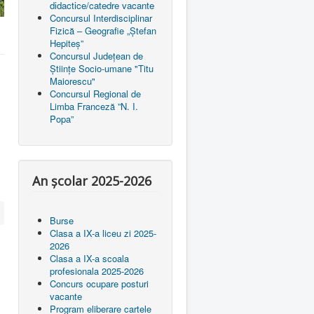
didactice/catedre vacante
Concursul Interdisciplinar
Fizică – Geografie „Ștefan
Hepiteș”
Concursul Județean de
Științe Socio-umane "Titu
Maiorescu"
Concursul Regional de
Limba Franceză ”N. I.
Popa”
An școlar 2025-2026
Burse
Clasa a IX-a liceu zi 2025-
2026
Clasa a IX-a scoala
profesionala 2025-2026
Concurs ocupare posturi
vacante
Program eliberare cartele