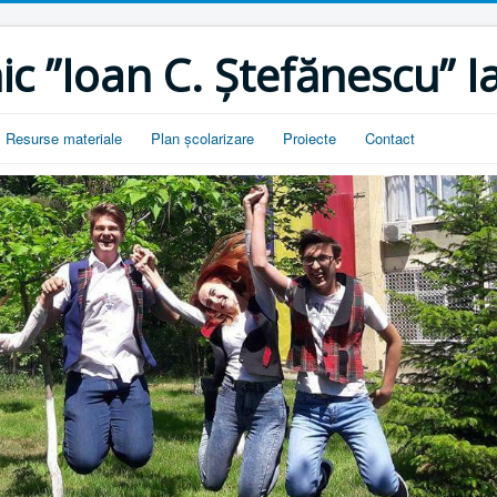
ic ”Ioan C. Ștefănescu” Ia
Resurse materiale
Plan școlarizare
Proiecte
Contact