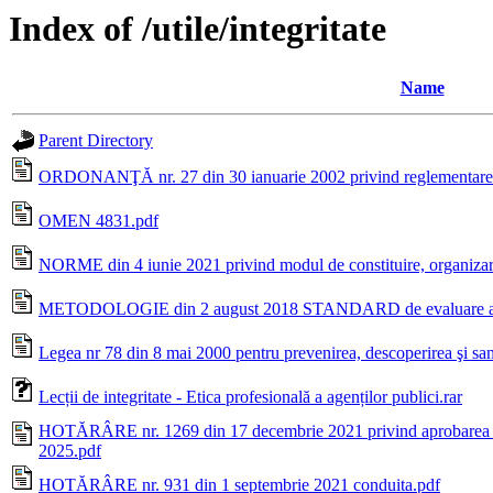
Index of /utile/integritate
Name
Parent Directory
ORDONANŢĂ nr. 27 din 30 ianuarie 2002 privind reglementarea acti
OMEN 4831.pdf
NORME din 4 iunie 2021 privind modul de constituire, organizare 
METODOLOGIE din 2 august 2018 STANDARD de evaluare a ris
Legea nr 78 din 8 mai 2000 pentru prevenirea, descoperirea şi san
Lecții de integritate - Etica profesională a agenților publici.rar
HOTĂRÂRE nr. 1269 din 17 decembrie 2021 privind aprobarea Str
2025.pdf
HOTĂRÂRE nr. 931 din 1 septembrie 2021 conduita.pdf