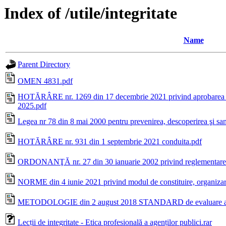
Index of /utile/integritate
Name
Parent Directory
OMEN 4831.pdf
HOTĂRÂRE nr. 1269 din 17 decembrie 2021 privind aprobarea Str
2025.pdf
Legea nr 78 din 8 mai 2000 pentru prevenirea, descoperirea şi san
HOTĂRÂRE nr. 931 din 1 septembrie 2021 conduita.pdf
ORDONANŢĂ nr. 27 din 30 ianuarie 2002 privind reglementarea acti
NORME din 4 iunie 2021 privind modul de constituire, organizare 
METODOLOGIE din 2 august 2018 STANDARD de evaluare a ris
Lecții de integritate - Etica profesională a agenților publici.rar